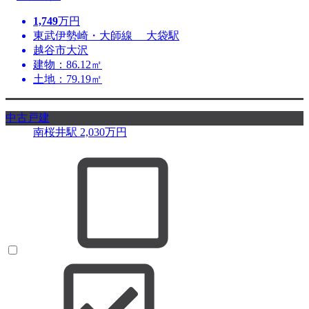
1,749
万円
東武伊勢崎・大師線 大袋駅
越谷市大沢
建物：86.12㎡
土地：79.19㎡
中古戸建
南桜井駅
2,030
万円