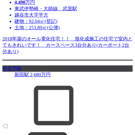
4,490
万円
東武伊勢崎・大師線 武里駅
越谷市大字平方
建物：92.04㎡(登記)
土地：253.89㎡(公簿)
2018年築のオール電化住宅！！ 旭化成施工の住宅で室内と
てもきれいです！ カースペース3台分あり(カーポート2台
分あり)
中古戸建
新田駅
2,680
万円