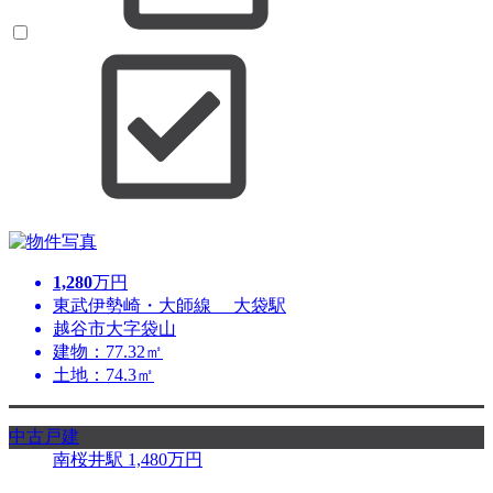
1,280
万円
東武伊勢崎・大師線 大袋駅
越谷市大字袋山
建物：77.32㎡
土地：74.3㎡
中古戸建
南桜井駅
1,480
万円