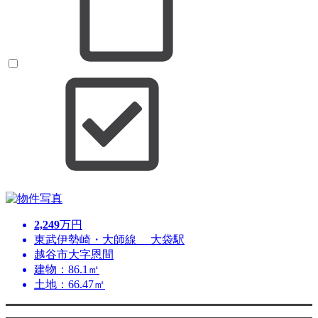
2,249
万円
東武伊勢崎・大師線 大袋駅
越谷市大字恩間
建物：86.1㎡
土地：66.47㎡