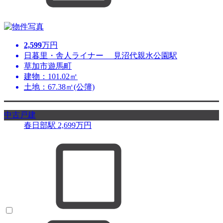
2,599
万円
日暮里・舎人ライナー 見沼代親水公園駅
草加市遊馬町
建物：101.02㎡
土地：67.38㎡(公簿)
中古戸建
春日部駅
2,699
万円