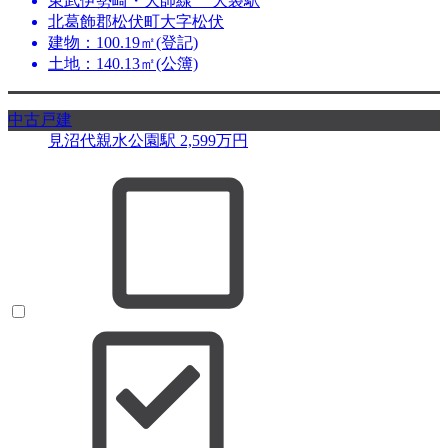
東武伊勢崎・大師線 大袋駅
北葛飾郡松伏町大字松伏
建物：100.19㎡(登記)
土地：140.13㎡(公簿)
中古戸建
見沼代親水公園駅
2,599
万円