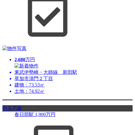
2,680
万円
東武伊勢崎・大師線 新田駅
草加市清門２丁目
建物：73.53㎡
土地：74.92㎡
中古戸建
春日部駅
1,900
万円