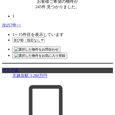
お客様ご希望の物件が
245
件
見つかりました。
1
次の7件
>>
1
～
15
件目を表示しています
中古戸建
北越谷駅
3,280
万円