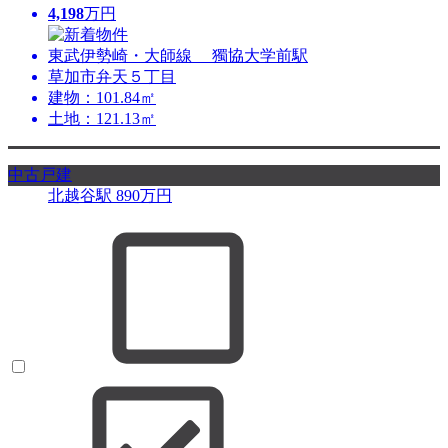
4,198
万円
東武伊勢崎・大師線 獨協大学前駅
草加市弁天５丁目
建物：101.84㎡
土地：121.13㎡
中古戸建
北越谷駅
890
万円