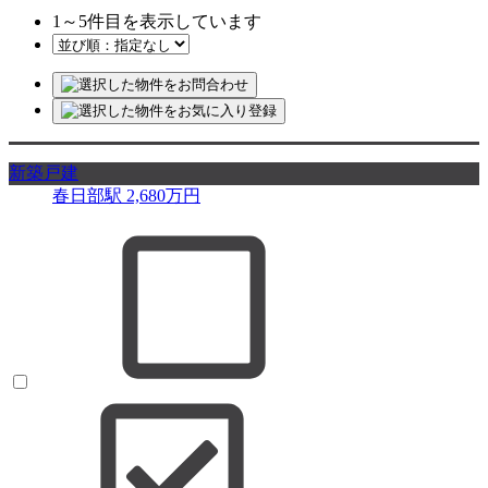
1
～
5
件目を表示しています
新築戸建
春日部駅
2,680
万円