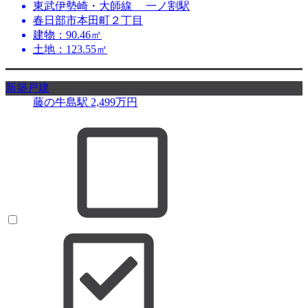
東武伊勢崎・大師線 一ノ割駅
春日部市本田町２丁目
建物：90.46㎡
土地：123.55㎡
新築戸建
藤の牛島駅
2,499
万円