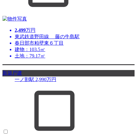
2,499
万円
東武鉄道野田線 藤の牛島駅
春日部市粕壁東６丁目
建物：103.5㎡
土地：79.17㎡
新築戸建
一ノ割駅
2,990
万円