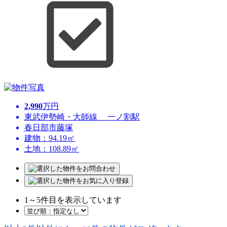
2,990
万円
東武伊勢崎・大師線 一ノ割駅
春日部市藤塚
建物：94.19㎡
土地：108.89㎡
1
～
5
件目を表示しています