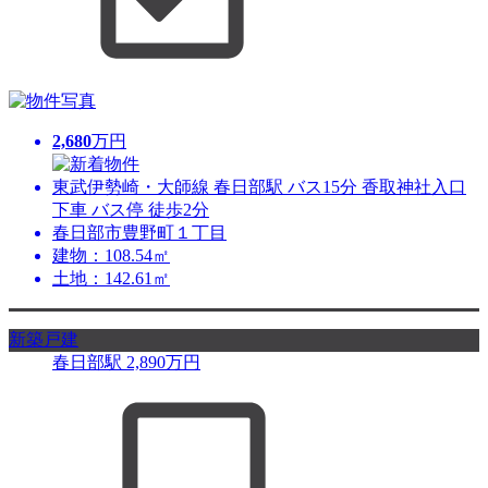
2,680
万円
東武伊勢崎・大師線 春日部駅 バス15分 香取神社入口
下車 バス停 徒歩2分
春日部市豊野町１丁目
建物：108.54㎡
土地：142.61㎡
新築戸建
春日部駅
2,890
万円