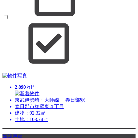
2,890
万円
東武伊勢崎・大師線 春日部駅
春日部市粕壁東４丁目
建物：92.32㎡
土地：103.74㎡
新築戸建