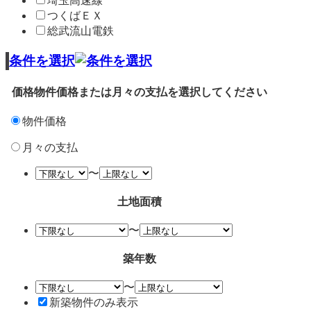
埼玉高速線
つくばＥＸ
総武流山電鉄
条件を選択
価格
物件価格または月々の支払を選択してください
物件価格
月々の支払
〜
土地面積
〜
築年数
〜
新築物件のみ表示