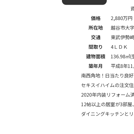
価格
2,880
万円
所在地
越谷市大
交通
東武伊勢
間取り
4ＬＤＫ
建物面積
136.98㎡
築年月
平成8年11
南西角地！日当たり良好
セキスイハイムの注文住
2020年内装リフォーム
12帖以上の居室が3部
ダイニングキッチンとリ