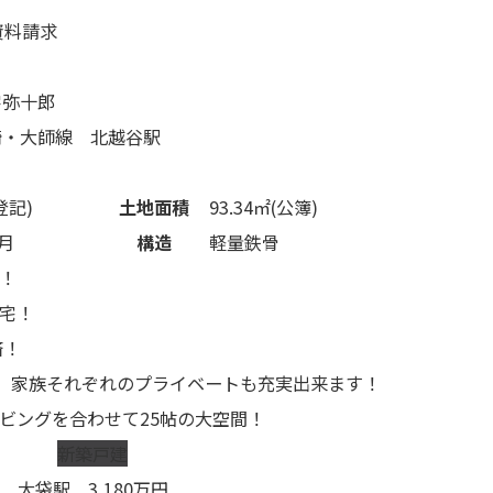
資料請求
字弥十郎
崎・大師線 北越谷駅
(登記)
土地面積
93.34㎡(公簿)
月
構造
軽量鉄骨
！
宅！
済！
屋、家族それぞれのプライベートも充実出来ます！
ビングを合わせて25帖の大空間！
新築戸建
大袋駅
3,180
万円