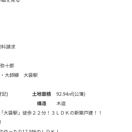
資料請求
弥十郎
・大師線 大袋駅
登記)
土地面積
92.94㎡(公簿)
月
構造
木造
「大袋駅」徒歩２２分！３ＬＤＫの新築戸建！！
！
ゆったり17.5帖のＬＤＫ！