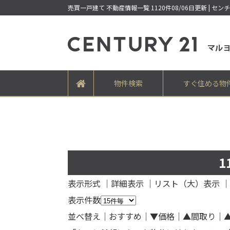
売買一戸建て 不動産情報一覧 1120件08/06日更新 | セ
物件検索
すぐ住める物
1
表示形式
｜
詳細表示
｜リスト（大）表示 ｜
表示件数
並べ替え
｜おすすめ
｜
▼価格
｜
▲間取り
｜