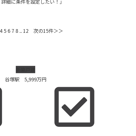
「詳細に条件を設定したい！」
4
5
6
7
8
..
12
次の15件＞＞
新築戸建
谷塚駅
5,999
万円