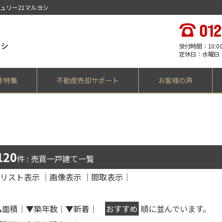
ンチュリー21マルヨシ
受付時間：10:00 -
定休日：水曜日
件特集
不動産売却サポート
お客様の声
120
件 : 売買一戸建て一覧
リスト表示
｜
画像表示
｜
間取表示
｜
▲面積
｜
▼築年数
｜
▼新着
｜
おすすめ
順に並んでいます。