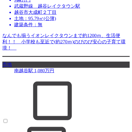
武蔵野線 越谷レイクタウン駅
越谷市大成町２丁目
土地：95.79㎡(公簿)
建築条件：無
なんでも揃うイオンレイクタウンまで約1200ｍ、生活便
利！！ 小学校も至近で(約270ｍ)のびのび安心の子育て環
境！
売地
南越谷駅
1,080
万円