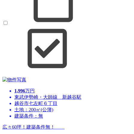
1,996
万円
東武伊勢崎・大師線 新越谷駅
越谷市七左町６丁目
土地：200㎡(公簿)
建築条件：無
広々60坪！建築条件無！