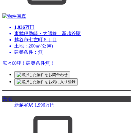
1,936
万円
東武伊勢崎・大師線 新越谷駅
越谷市七左町６丁目
土地：200㎡(公簿)
建築条件：無
広々60坪！建築条件無！
売地
新越谷駅
1,996
万円