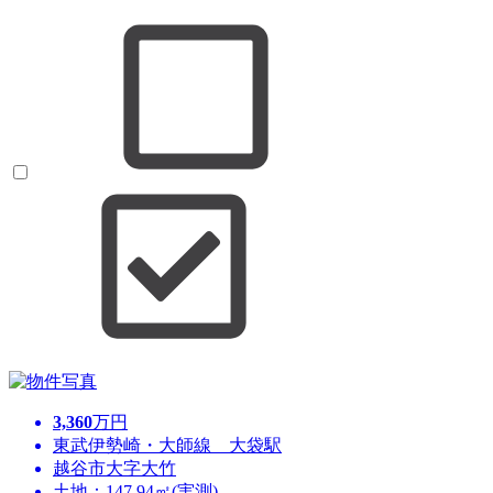
3,360
万円
東武伊勢崎・大師線 大袋駅
越谷市大字大竹
土地：147.94㎡(実測)