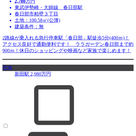
2,780
万円
東武伊勢崎・大師線 春日部駅
春日部市粕壁３丁目
土地：100.58㎡(公簿)
建築条件：無
2路線が乗入れる急行停車駅「春日部」駅徒歩5分(400ｍ)！
アクセス良好で通勤便利です！ ララガーデン春日部まで約
900ｍ！休日のショッピングや映画など家族で楽しめます！
売地
新田駅
2,980
万円