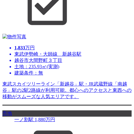
1,833
万円
東武伊勢崎・大師線 新越谷駅
越谷市大間野町３丁目
土地：235.93㎡(実測)
建築条件：無
東武スカイツリーライン「新越谷」駅・JR武蔵野線「南越
谷」駅の2駅2路線が利用可能。都心へのアクセスと東西への
移動がスムーズな人気エリアです。
売地
一ノ割駅
1,880
万円