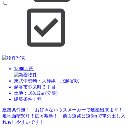
1,980
万円
東武伊勢崎・大師線 北越谷駅
越谷市弥栄町３丁目
土地：168.12㎡(公簿)
建築条件：無
建築条件無！ お好きなハウスメーカーで建築出来ます！
敷地面積50坪！広々敷地！ 前面道路公道6ｍで車の出し入
れもしやすいです！