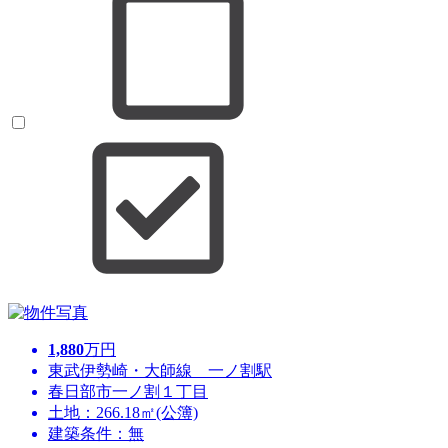
1,880
万円
東武伊勢崎・大師線 一ノ割駅
春日部市一ノ割１丁目
土地：266.18㎡(公簿)
建築条件：無