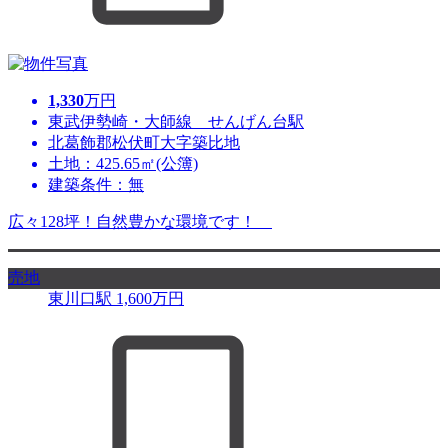
1,330
万円
東武伊勢崎・大師線 せんげん台駅
北葛飾郡松伏町大字築比地
土地：425.65㎡(公簿)
建築条件：無
広々128坪！自然豊かな環境です！
売地
東川口駅
1,600
万円