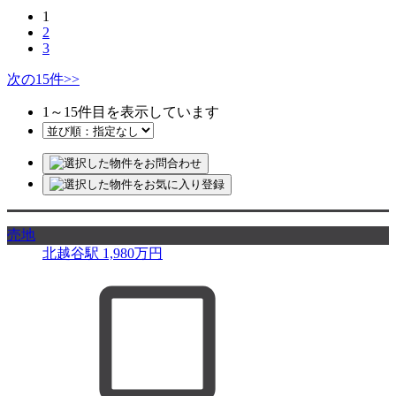
1
2
3
次の15件
>>
1
～
15
件目を表示しています
売地
北越谷駅
1,980
万円