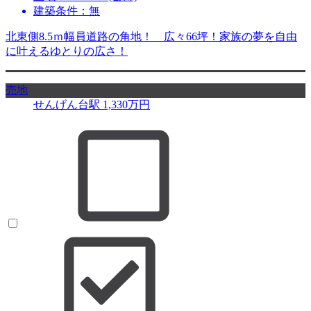
建築条件：無
北東側8.5ｍ幅員道路の角地！ 広々66坪！家族の夢を自由
に叶えるゆとりの広さ！
売地
せんげん台駅
1,330
万円