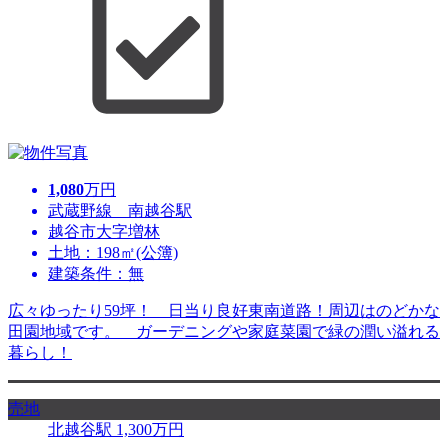
1,080
万円
武蔵野線 南越谷駅
越谷市大字増林
土地：198㎡(公簿)
建築条件：無
広々ゆったり59坪！ 日当り良好東南道路！周辺はのどかな
田園地域です。 ガーデニングや家庭菜園で緑の潤い溢れる
暮らし！
売地
北越谷駅
1,300
万円