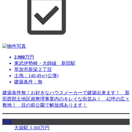
2,980
万円
東武伊勢崎・大師線 新田駅
草加市新栄２丁目
土地：140.49㎡(公簿)
建築条件：無
建築条件無！お好きなハウスメーカーで建築出来ます！ 新
田西部土地区画整理事業内のキレイな街並み！ 42坪の広々
敷地！ 目の前公園で解放感あります！
売地
大袋駅
3,360
万円