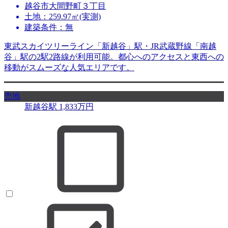
越谷市大間野町３丁目
土地：259.97㎡(実測)
建築条件：無
東武スカイツリーライン「新越谷」駅・JR武蔵野線「南越
谷」駅の2駅2路線が利用可能。都心へのアクセスと東西への
移動がスムーズな人気エリアです。
売地
新越谷駅
1,833
万円