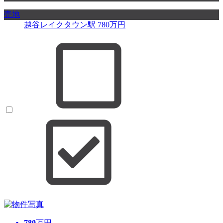
売地
越谷レイクタウン駅
780
万円
780
万円