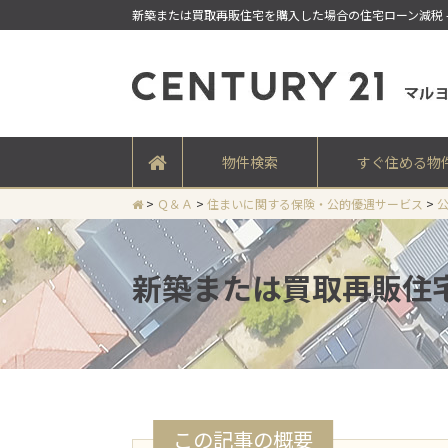
新築または買取再販住宅を購入した場合の住宅ローン減税 
物件検索
すぐ住める物
>
Ｑ＆Ａ
>
住まいに関する保険・公的優遇サービス
>
新築または買取再販住
この記事の概要