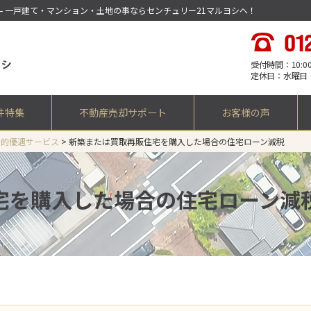
– 一戸建て・マンション・土地の事ならセンチュリー21マルヨシへ！
受付時間：10:00 -
定休日：水曜日
件特集
不動産売却サポート
お客様の声
公的優遇サービス
>
新築または買取再販住宅を購入した場合の住宅ローン減税
宅を購入した場合の住宅ローン減