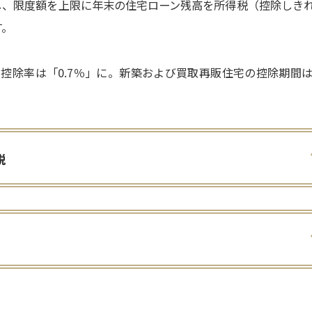
し、限度額を上限に年末の住宅ローン残高を所得税（控除しき
す。
での控除率は「0.7％」に。新築および買取再販住宅の控除期間は
税