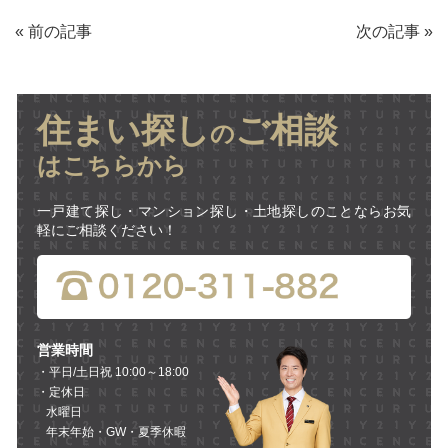
«
前の記事
次の記事
»
住まい探し
ご相談
の
はこちらから
一戸建て探し・マンション探し・土地探しのことならお気
軽にご相談ください！
営業時間
・平日/土日祝 10:00～18:00
・定休日
水曜日
年末年始・GW・夏季休暇