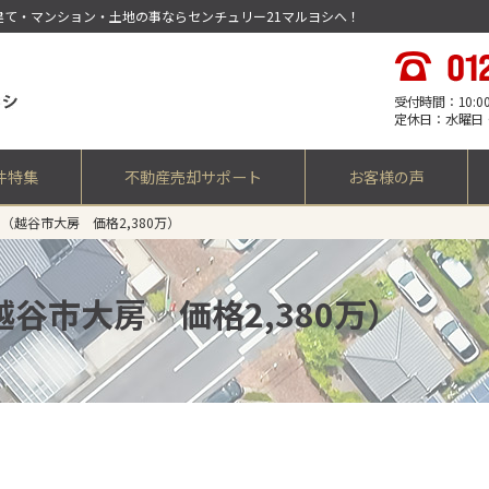
一戸建て・マンション・土地の事ならセンチュリー21マルヨシへ！
受付時間：10:00 -
定休日：水曜日
件特集
不動産売却サポート
お客様の声
（越谷市大房 価格2,380万）
谷市大房 価格2,380万）