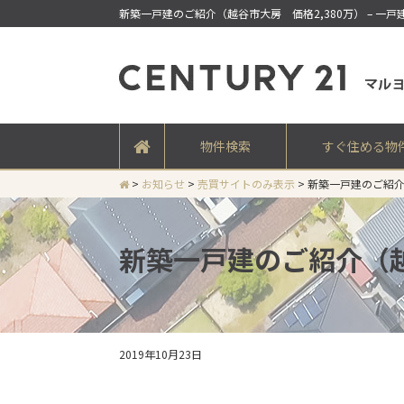
新築一戸建のご紹介（越谷市大房 価格2,380万） – 
物件検索
すぐ住める物
>
お知らせ
>
売買サイトのみ表示
>
新築一戸建のご紹介
新築一戸建のご紹介（越
2019年10月23日