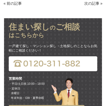
«
前の記事
次の記事
»
住まい探し
ご相談
の
はこちらから
一戸建て探し・マンション探し・土地探しのことならお気
軽にご相談ください！
営業時間
・平日/土日祝 10:00～18:00
・定休日
水曜日
年末年始・GW・夏季休暇