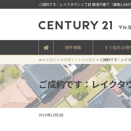
ご成約です：レイクタウン１丁目 築浅戸建て（価格5,68
物件検索
すぐ住める物
>
お知らせ
>
売買サイトのみ表示
>
ご成約です：レイク
ご成約です：レイクタウ
2019年12月2日