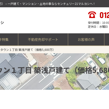
0万） – 一戸建て・マンション・土地の事ならセンチュリー21マルヨシへ！
受付時間：10:00 -
定休日：水曜日
件特集
不動産売却サポート
お客様の声
タウン１丁目 築浅戸建て（価格5,680万）
ン１丁目 築浅戸建て（価格5,68