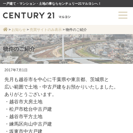
一戸建て・マンション・土地の事ならセンチュリー21マルヨシへ！
>
お知らせ
>
売買サイトのみ表示
>
物件のご紹介
物件のご紹介
2017年7月1日
先月も越谷市を中心に千葉県や東京都、茨城県と
広い範囲で土地・中古戸建をお預かりいたしました。
ありがとうございます。
・越谷市大房土地
・松戸市稔台中古戸建
・越谷市平方土地
・練馬区向山中古戸建
・坂東市中古戸建