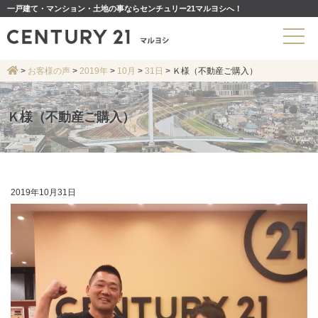
一戸建て・マンション・土地の事ならセンチュリー21マルヨシへ！
>
お客様の声
>
2019年
>
10月
>
31日
>
Ｋ様（不動産ご購入）
Ｋ様（不動産ご購入）
2019年10月31日